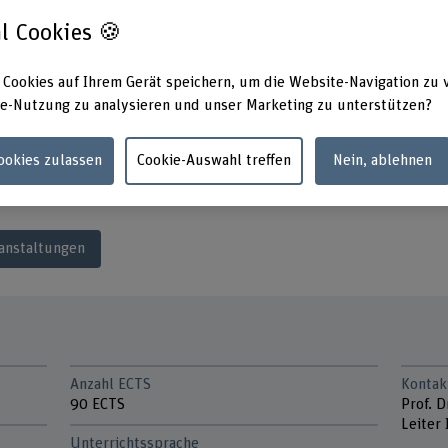
l Cookies 🍪
hungseinheit mit
der Industrie ist ein
 Cookies auf Ihrem Gerät speichern, um die Website-Navigation zu 
Wissenstransfer garantiert: Stu
Studium MSc Engineering.
e-Nutzung zu analysieren und unser Marketing zu unterstützen?
tiert. Das Studium
ilzeit absolvieren.
Cookies zulassen
Cookie-Auswahl treffen
Nein, ablehnen
oder Herbst.
anstaltungen
Anzahl ECTS
Kontak
90 ECTS
Prof. D
Leiter 
Unterrichtssprache