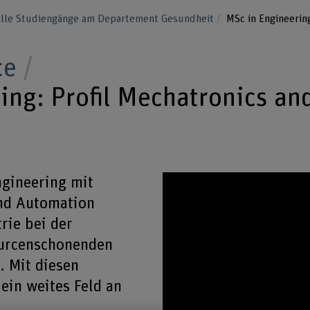
lle Studiengänge am Departement Gesundheit
MSc in Engineerin
ce
ing: Profil Mechatronics an
ngineering mit
and Automation
rie bei der
ourcenschonenden
. Mit diesen
ein weites Feld an