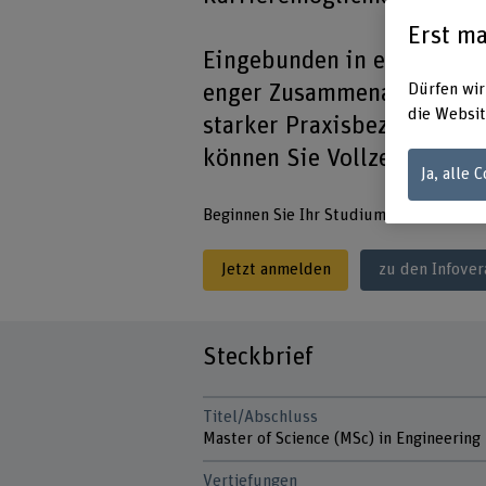
Erst ma
Eingebunden in eine Forsc
enger Zusammenarbeit mit 
Dürfen wir
die Websit
starker Praxisbezug garan
können Sie Vollzeit oder Te
Ja, alle 
Beginnen Sie Ihr Studium im Frühjahr 
Jetzt anmelden
zu den Infover
Steckbrief
Titel/Abschluss
Master of Science (MSc) in Engineering
Vertiefungen