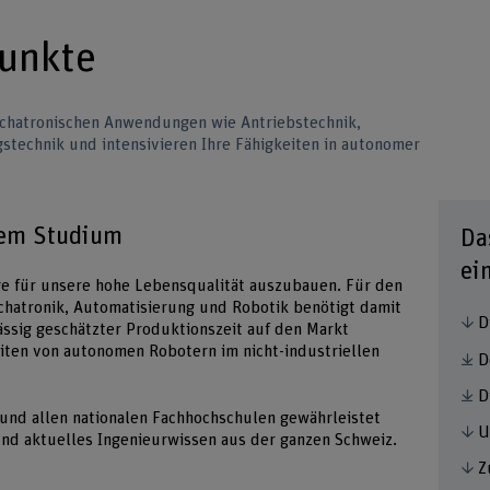
unkte
mechatronischen Anwendungen wie Antriebstechnik,
technik und intensivieren Ihre Fähigkeiten in autonomer
sem Studium
Da
ei
ge für unsere hohe Lebensqualität auszubauen. Für den
chatronik, Automatisierung und Robotik benötigt damit
D
ässig geschätzter Produktionszeit auf den Markt
iten von autonomen Robotern im nicht-industriellen
D
D
 und allen nationalen Fachhochschulen gewährleistet
U
und aktuelles Ingenieurwissen aus der ganzen Schweiz.
Z