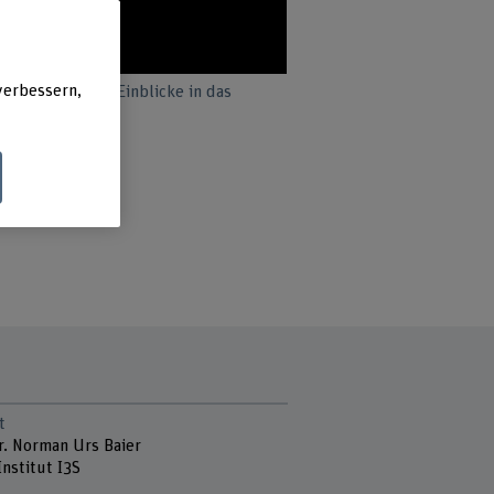
verbessern,
dierende bieten Einblicke in das
t
r. Norman Urs Baier
Institut I3S