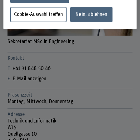
Cookie-Auswahl treffen
Nein, ablehnen
Sekretariat MSc in Engineering
Kontakt
+41 31 848 50 46
E-Mail anzeigen
Präsenzzeit
Montag, Mittwoch, Donnerstag
Adresse
Technik und Informatik
W15
Quellgasse 10