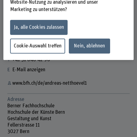
Website-Nutzung zu analysieren und unser
Marketing zu unterstützen?
Andreas Netthoevel
Ja, alle Cookies zulassen
Dozent
Cookie-Auswahl treffen
Nein, ablehnen
Kontakt
+41 31 848 42 90
E-Mail anzeigen
www.bfh.ch/de/andreas-netthoevel1
Adresse
Berner Fachhochschule
Hochschule der Künste Bern
Gestaltung und Kunst
Fellerstrasse 11
3027 Bern