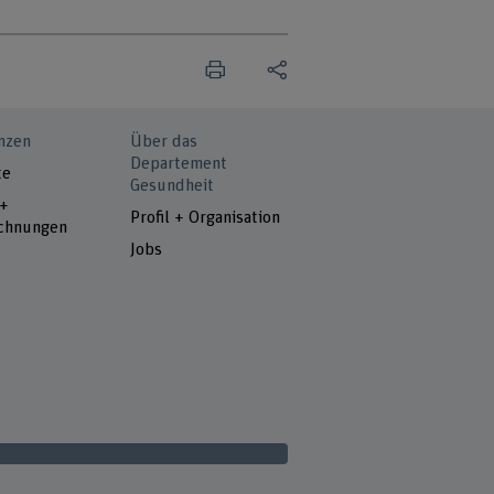
nzen
Über das
Departement
te
Gesundheit
 +
Profil + Organisation
chnungen
Jobs