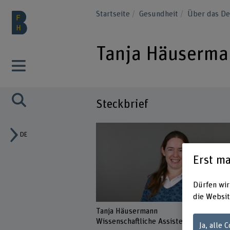
Startseite
Gesundheit
Über das D
Tanja Häuserma
Steckbrief
DE
Erst ma
Dürfen wir
die Websit
Tanja Häusermann
Wissenschaftliche Assistentin
Ja, alle 