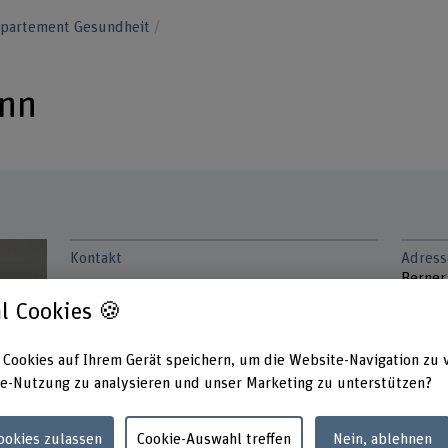
epartement Gesundheit
nn
Kontakt
Adress
Berner
+41 31 848 62 37
Gesund
l Cookies 🍪
Fachbe
E-Mail anzeigen
Stadtb
3012 B
 Cookies auf Ihrem Gerät speichern, um die Website-Navigation zu 
www.bfh.ch/de/tanja-haeusermann
e-Nutzung zu analysieren und unser Marketing zu unterstützen?
Links
Cookies zulassen
Cookie-Auswahl treffen
Nein, ablehnen