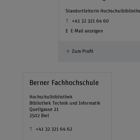
chschulbibliothek
Standortleiterin Hochschulbiblioth
 92
+41 32 321 64 60
E-Mail anzeigen
Zum Profil
Berner Fachhochschule
Hochschulbibliothek
Lageplan
Bibliothek Technik und Informatik
Quellgasse 21
2502 Biel
+41 32 321 64 62