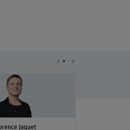
orence Jaquet
Lukas Stegma