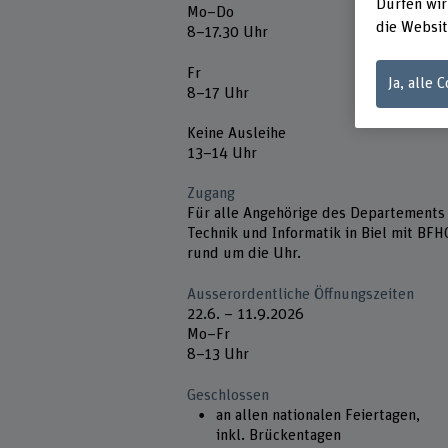
Dürfen wir
Mo–Do
die Websit
8–17.30 Uhr
Fr
Ja, alle 
8–17 Uhr
Keine Ausleihe
13–14 Uhr
Zugang
Für alle Angehörige des Departements
Technik und Informatik in Biel mit BFH
rund um die Uhr.
Ausserordentliche Öffnungszeiten
22.6. – 11.9.2026
Mo–Fr
8–13 Uhr
Geschlossen
an allen nationalen Feiertagen,
inkl. Brückentagen