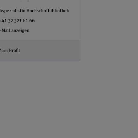
hspezialistin Hochschulbibliothek
Fachspezialist Hochs
+41 32 321 61 66
+41 31 848 52 92
-Mail anzeigen
E-Mail anzeigen
Zum Profil
Zum Profil