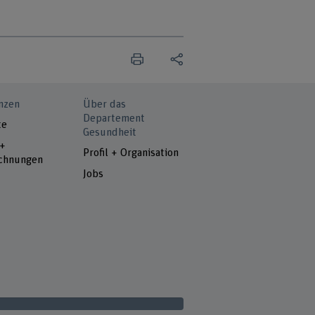
nzen
Über das
Departement
te
Gesundheit
 +
Profil + Organisation
chnungen
Jobs