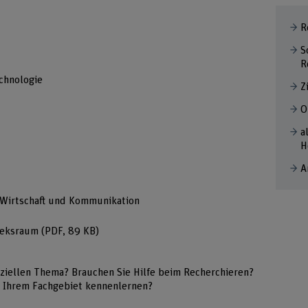
R
S
R
chnologie
Z
O
a
H
A
 Wirtschaft und Kommunikation
theksraum
(PDF, 89 KB)
ziellen Thema? Brauchen Sie Hilfe beim Recherchieren?
n Ihrem Fachgebiet kennenlernen?