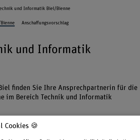
echnik und Informatik Biel/Bienne
/Bienne
Anschaffungsvorschlag
nik und Informatik
iel finden Sie Ihre Ansprechpartnerin für die
he im Bereich Technik und Informatik
l Cookies 🍪