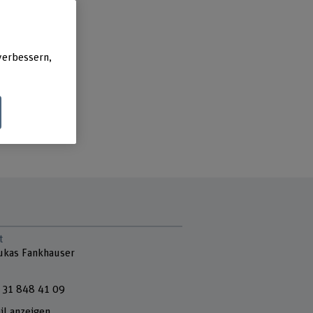
verbessern,
t
Lukas Fankhauser
 31 848 41 09
il anzeigen