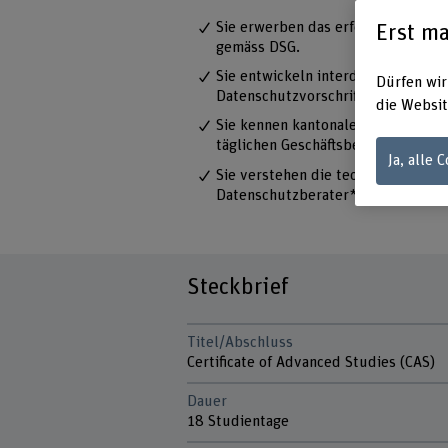
Sie erwerben das erforderliche Fac
Erst ma
gemäss DSG.
Sie entwickeln interdisziplinäre 
Dürfen wir
Datenschutzvorschriften eingehalt
die Websit
Sie kennen kantonale, nationale u
täglichen Geschäftsbetrieb an.
Ja, alle 
Sie verstehen die technischen Grun
Datenschutzberater*in, einschliess
Steckbrief
Titel/Abschluss
Certificate of Advanced Studies (CAS)
Dauer
18 Studientage