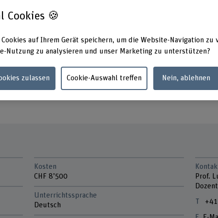
hwissen für Ihre Tätigkeit als Datenschutzberater*in
l Cookies 🍪
Kompetenzen und gewährleisten, dass die
 Cookies auf Ihrem Gerät speichern, um die Website-Navigation zu 
en werden.
e-Nutzung zu analysieren und unser Marketing zu unterstützen?
nd internationale Rechtsnormen und wenden diese im
Cookies zulassen
Cookie-Auswahl treffen
Nein, ablehnen
dlagen und Risiken, die für die Tätigkeit als
lich der Informationssicherheit, notwendig sind.
Kosten
Kontak
CHF 8’500
Prof. 
Dozent
Unterrichtssprache
+41
Deutsch
E-Ma