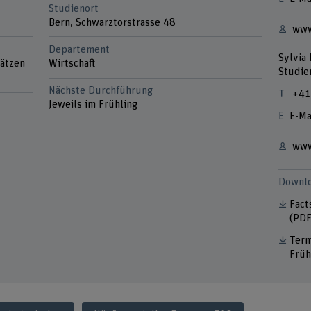
Studienort
Bern, Schwarztorstrasse 48
www
Departement
Sylvia 
lätzen
Wirtschaft
Studie
Nächste Durchführung
+41
Jeweils im Frühling
E-Ma
www
Downl
Fact
(PDF
Term
Früh