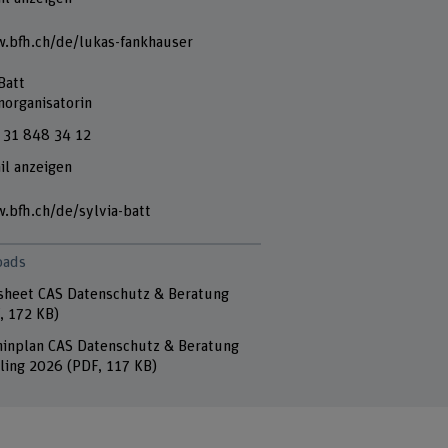
.bfh.ch/de/lukas-fankhauser
Batt
norganisatorin
 31 848 34 12
il anzeigen
.bfh.ch/de/sylvia-batt
oads
sheet CAS Datenschutz & Beratung
, 172 KB)
inplan CAS Datenschutz & Beratung
ling 2026
(PDF, 117 KB)