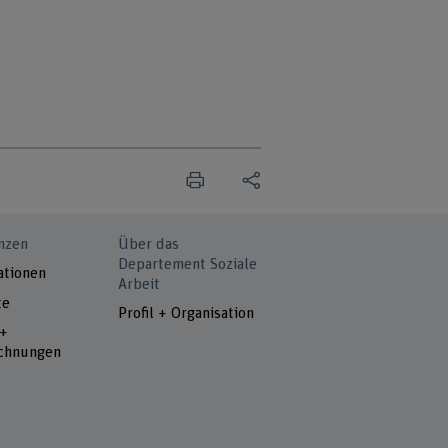
nzen
Über das
Departement Soziale
ationen
Arbeit
te
Profil + Organisation
 +
chnungen