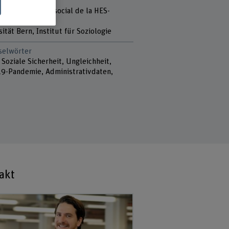
r
cole de travail social de la HES-
enève
ität Bern, Institut für Soziologie
selwörter
Soziale Sicherheit, Ungleichheit,
19-Pandemie, Administrativdaten,
akt