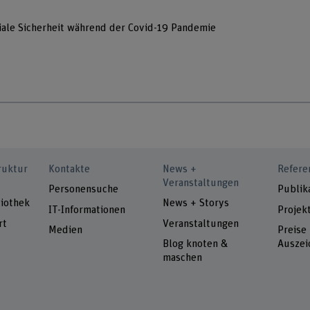
iale Sicherheit während der Covid-19 Pandemie
ruktur
Kontakte
News +
Refere
Veranstaltungen
Personensuche
Publik
iothek
News + Storys
IT-Informationen
Projek
rt
Veranstaltungen
Medien
Preise
Blog knoten &
Auszei
maschen