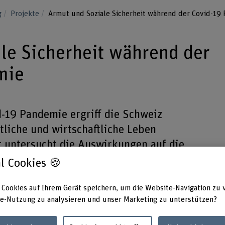
g
Projekte
Armut und Soziale Sicherheit während der Covid-19
le Sicherheit während der
mie
19 Pandemie ergriff die Schweiz
tliche und wirtschaftliche Leben
t untersucht die Auswirkungen auf die
Armutsbetroffenheit der Bevölkerung.
l Cookies 🍪
 Cookies auf Ihrem Gerät speichern, um die Website-Navigation zu 
e-Nutzung zu analysieren und unser Marketing zu unterstützen?