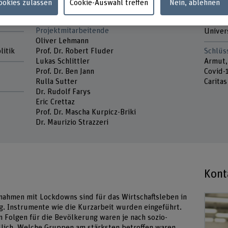
Projektleitung
Partne
Cookies zulassen
Cookie-Auswahl treffen
Nein, ablehnen
Prof. Dr. Oliver Hümbelin
Haute é
SO//G
Projektmitarbeitende
Univers
Oliver Lehmann
litik
Prof. Dr. Robert Fluder
Schlüs
Lukas Schlittler
Armut, 
Prof. Dr. Ben Jann
Covid-
Rulla Sutter
Caritas
Dr. Rudolf Farys
Eric Crettaz
Prof. Dr. Mascha Kurpicz-Briki
Dr. Maurizio Strazzeri
Kont
nahmen mit Lockdowns sind für das Wirtschaftsleben in
. Instrumente wie die Kurzarbeit wurden eingeführt.
 Folgen für die Bevölkerung waren je nach sozio-
lich. Welche Gruppen am stärksten betroffen waren,