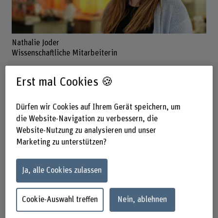
Nathalie Joder
Wissenschaftliche Mitarbeiterin
Erst mal Cookies 🍪
Kontakt
Dürfen wir Cookies auf Ihrem Gerät speichern, um
+41 31 848 63 22
die Website-Navigation zu verbessern, die
E-Mail anzeigen
Website-Nutzung zu analysieren und unser
Marketing zu unterstützen?
www.bfh.ch/de/nathalie-joder
Ja, alle Cookies zulassen
Links
bfh.ch/sozialmanagement
Cookie-Auswahl treffen
Nein, ablehnen
bfh.ch/bsc-soziale-arbeit