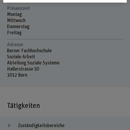
Präsenzzeit
Montag
Mittwoch
Donnerstag
Freitag
Adresse
Berner Fachhochschule
Soziale Arbeit
Abteilung Soziale Systeme
Hallerstrasse 10
3012 Bern
Tätigkeiten
Zuständigkeitsbereiche