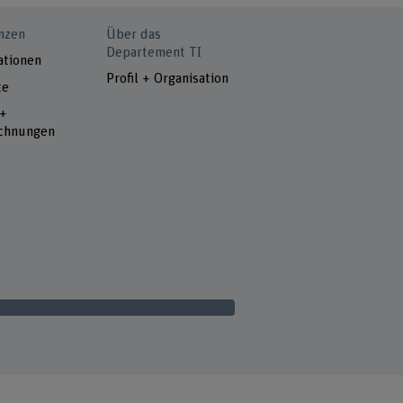
nzen
Über das
Departement TI
ationen
Profil + Organisation
te
 +
chnungen