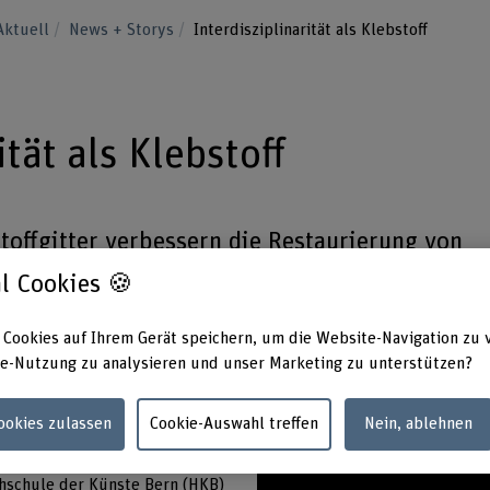
Aktuell
News + Storys
Interdisziplinarität als Klebstoff
ität als Klebstoff
toffgitter verbessern die Restaurierung von
 wurde in Zusammenarbeit zwischen dem
l Cookies 🍪
hschule der Künste der Berner Fachhochschule
 Cookies auf Ihrem Gerät speichern, um die Website-Navigation zu 
e-Nutzung zu analysieren und unser Marketing zu unterstützen?
ementit oder gar zur
m Kunstwerk einen Schaden
Cookies zulassen
Cookie-Auswahl treffen
Nein, ablehnen
chen liesse.
nietzny und Karolina Soppa. Die
chschule der Künste Bern (HKB)