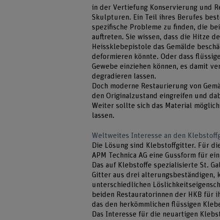
in der Vertiefung Konservierung und 
Skulpturen. Ein Teil ihres Berufes bes
spezifische Probleme zu finden, die b
auftreten. Sie wissen, dass die Hitze d
Heissklebepistole das Gemälde beschä
deformieren könnte. Oder dass flüssige
Gewebe einziehen können, es damit ver
degradieren lassen.
Doch moderne Restaurierung von Gemäl
den Originalzustand eingreifen und dab
Weiter sollte sich das Material möglic
lassen.
Weltweites Interesse an den Klebstoff
Die Lösung sind Klebstoffgitter. Für di
APM Technica AG eine Gussform für ein 
Das auf Klebstoffe spezialisierte St. G
Gitter aus drei alterungsbeständigen, k
unterschiedlichen Löslichkeitseigensch
beiden Restauratorinnen der HKB für i
das den herkömmlichen flüssigen Klebe
Das Interesse für die neuartigen Klebsto