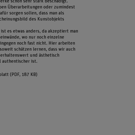
erke schon sehr stark beschädigt.
aben Überarbeitungen oder zumindest
afür sorgen sollen, dass man als
scheinungsbild des Kunstobjekts
ist es etwas anders, da akzeptiert man
 Leinwände, wo nur noch einzelne
ingegen noch fast nicht. Hier arbeiten
 soweit schätzen lernen, dass wir auch
 erhaltenswert und ästhetisch
 authentischer ist.
blatt
(PDF, 187 KB)