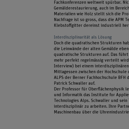
Fachkonferenzen weltweit spürbar. Nic
Gemälderestaurierung, auch im Bereich
Materialien wie Holz stellt sich die Pr
Nachfrage ist so gross, dass die APM Te
Klebstoffgitter dereinst industriell he
Interdisziplinarität als Lösung
Doch die quadratischen Strukturen hab
die Leinwände der alten Gemälde ebenf
quadratische Strukturen auf. Das führt
mehr perfekt regelmässig verteilt wird
Interview) bei einem interdisziplinären
Mittagessen zwischen der Hochschule 
ALPS der Berner Fachhochschule BFH d
Patrick Schwaller auf.
Der Professor für Oberflächenphysik l
und Informatik das Institute for Appli
Technologies Alps. Schwaller und sein
interdisziplinär zu arbeiten. Ihre Par
Maschinenbau über die Uhrenindustrie 