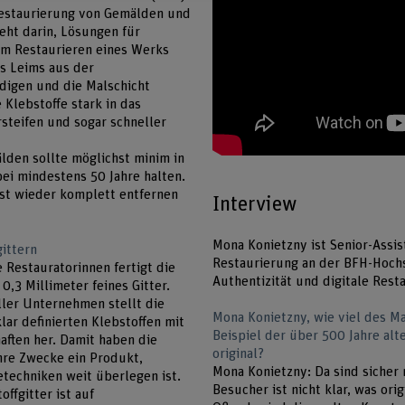
Restaurierung von Gemälden und
teht darin, Lösungen für
eim Restaurieren eines Werks
es Leims aus der
digen und die Malschicht
 Klebstoffe stark in das
steifen und sogar schneller
den sollte möglichst minim in
ei mindestens 50 Jahre halten.
hst wieder komplett entfernen
Interview
Mona Konietzny ist Senior-Assi
gittern
Restaurierung an der BFH-Hoch
e Restauratorinnen fertigt die
Authentizität und digitale Rest
0,3 Millimeter feines Gitter.
aller Unternehmen stellt die
Mona Konietzny, wie viel des M
lar definierten Klebstoffen mit
Beispiel der über 500 Jahre alt
aften her. Damit haben die
original?
hre Zwecke ein Produkt,
Mona Konietzny: Da sind sicher n
techniken weit überlegen ist.
Besucher ist nicht klar, was ori
ffgitter ist auf