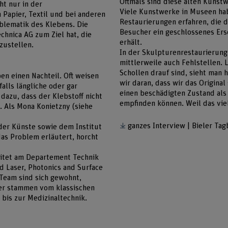
Oftmals sind diese alten Kunstw
ht nur in der
Viele Kunstwerke in Museen h
 Papier, Textil und bei anderen
Restaurierungen erfahren, die d
oblematik des Klebens. Die
Besucher ein geschlossenes Er
chnica AG zum Ziel hat, die
erhält.
rzustellen.
In der Skulpturenrestaurierung 
mittlerweile auch Fehlstellen.
Schollen drauf sind, sieht man h
en einen Nachteil. Oft weisen
wir daran, dass wir das Original
alls längliche oder gar
einen beschädigten Zustand als
 dazu, dass der Klebstoff nicht
empfinden können. Weil das viel
. Als Mona Konietzny (siehe
ganzes Interview | Bieler Tag
der Künste sowie dem Institut
as Problem erläutert, horcht
eitet am Departement Technik
ed Laser, Photonics and Surface
 Team sind sich gewohnt,
tner stammen vom klassischen
bis zur Medizinaltechnik.