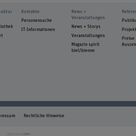
ruktur
Kontakte
News +
Refere
Veranstaltungen
Personensuche
Publik
iothek
News + Storys
IT-Informationen
Projek
rt
Veranstaltungen
Preise
Magazin spirit
Auszei
biel/bienne
pressum
Rechtliche Hinweise