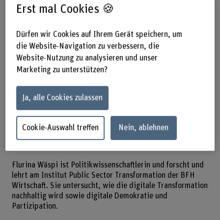
viele Bürger*innen bei
Erst mal Cookies 🍪
demokratischen Prozessen
einbeziehen - Smart Cities umfassen
Dürfen wir Cookies auf Ihrem Gerät speichern, um
viele Aspekte im urbanen Raum. Was
die Website-Navigation zu verbessern, die
Website-Nutzung zu analysieren und unser
Nachhaltigkeit und Demokratie damit
Marketing zu unterstützen?
zu tun haben und wie radikale
Innovationen den Prozess
Ja, alle Cookies zulassen
voranbringen, darüber sprechen wir in
der 7. Episode unseres Podcast mit
Cookie-Auswahl treffen
Nein, ablehnen
Flurina Wäspi.
Flurina Wäspi ist Politikwissenschaftlerin und forscht und
lehrt am Institut Public Sector Transformation der BFH
Wirtschaft. Sie untersucht, wie die digitale Transformation
nachhaltig wird sowie digitale Demokratie und
Partizipation.