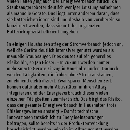
vielen Fällen ging auch der Energieverbrauch zurück, da
Staubsaugerroboter deutlich weniger Leistung aufnehmen
als manuelle Geräte. Das liegt unter anderem daran, dass
sie batteriebetrieben sind und deshalb von vornherein so
konzipiert werden, dass sie mit der begrenzten
Batteriekapazität effizient umgehen.
In einigen Haushalten stieg der Stromverbrauch jedoch an,
weil die Geräte deutlich intensiver genutzt wurden als
manuelle Staubsauger. Dies deutet auf ein generelles
Risiko hin, so Jan Bieser: «In Zukunft werden immer
mehr smarte Geräte Einzug in Haushalte finden. Dadurch
werden Tätigkeiten, die früher ohne Strom auskamen,
zunehmend elektrifiziert. Zwar sparen Menschen Zeit,
können dafür aber mehr Aktivitäten in ihren Alltag
integrieren und der Energieverbrauch dieser vielen
einzelnen Tätigkeiten summiert sich. Das birgt das Risiko,
dass der gesamte Energieverbrauch in Haushalten trotz
Effizienzgewinnen ansteigt.» Damit technische
Innovationen tatsächlich zu Energieeinsparungen
beitragen, sollte bereits in der Produktentwicklung
berücksichtigt werden, wie sie im Alltag genutzt werden