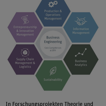
Bild v
In Forschungsprojekten Theorie und