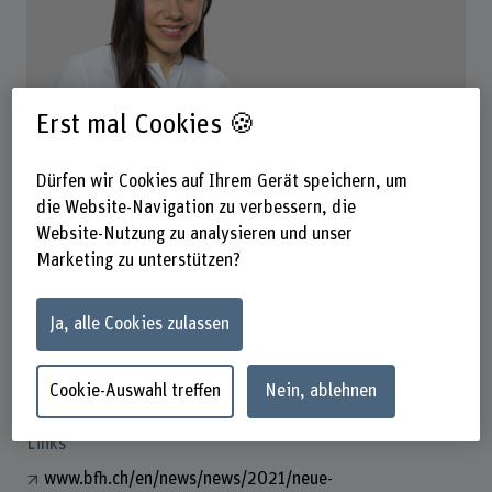
Erst mal Cookies 🍪
Prof. Dr. Maria Franco Mosquera
Dozentin
Dürfen wir Cookies auf Ihrem Gerät speichern, um
die Website-Navigation zu verbessern, die
Website-Nutzung zu analysieren und unser
Marketing zu unterstützen?
Kontakt
+41 32 321 64 28
Ja, alle Cookies zulassen
E-Mail anzeigen
www.bfh.ch/de/maria-franco-mosquera
Cookie-Auswahl treffen
Nein, ablehnen
Links
www.bfh.ch/en/news/news/2021/neue-