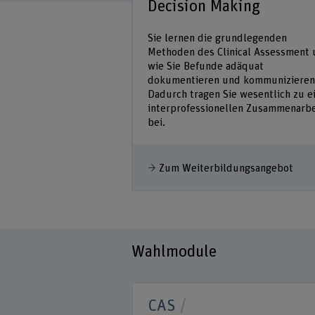
Decision Making
gie vertiefen Sie
 der Medikation. Sie
Sie lernen die grundlegenden
 mit Grundlagen der
Methoden des Clinical Assessment
d behandeln darauf
wie Sie Befunde adäquat
hemen
dokumentieren und kommunizieren
, Psychopharmaka,...
Dadurch tragen Sie wesentlich zu e
interprofessionellen Zusammenarbe
bei.
dungsangebot
Zum Weiterbildungsangebot
Wahlmodule
CAS