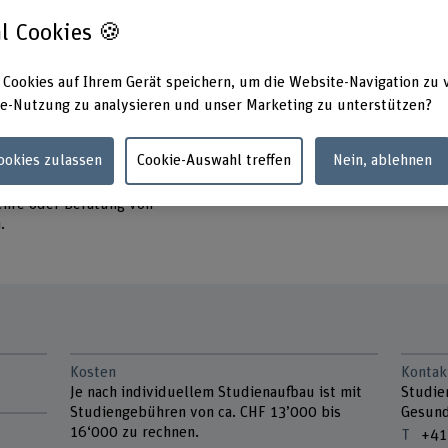
mit Fragen zur somatischen
iert sind.
l Cookies 🍪
ung bzw. Rollenfindung in
 Gesundheit:
 Cookies auf Ihrem Gerät speichern, um die Website-Navigation zu 
Patient*innenbegleitung,
e-Nutzung zu analysieren und unser Marketing zu unterstützen?
ngsentwicklung, Bildung und
Cookies zulassen
Cookie-Auswahl treffen
Nein, ablehnen
lexen Patient*innensituationen,
ungsprojekten oder bei der
ehre oder Beratung von
.
Kosten
Kontak
Je nach individuellem Studienaufbau ist mit
Studie
Studiengebühren von ca. CHF 13’000 bis
Gesund
16‘000 zu rechnen.
+41