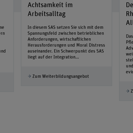
Achtsamkeit im
De
Arbeitsalltag
Rh
Al
me
In diesem SAS setzen Sie sich mit dem
ern
Spannungsfeld zwischen betrieblichen
Das
Anforderungen, wirtschaftlichen
Pfl
Herausforderungen und Moral Distress
Adv
und
auseinander. Ein Schwerpunkt des SAS
wei
liegt auf der Integration...
ste
und
evi
Zum Weiterbildungsangebot
Z