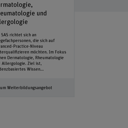
rmatologie,
Facilitation –
eumatologie und
Veränderunge
lergologie
(mit)gestalten
Weiterbildung
 SAS richtet sich an
Facilitator*in
egefachpersonen, die sich auf
anced-Practice-Niveau
terqualifizieren möchten. Im Fokus
Facilitating ist eine 
hen Dermatologie, Rheumatologie
der Sie die notwend
 Allergologie. Ziel ist,
stärken, um erfolgre
denzbasiertes Wissen...
Veränderungsprozes
Umfeldern in Ihrem
sowohl auf der struk
auch...
um Weiterbildungsangebot
Zum Weiterbildun