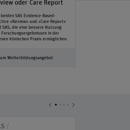
view oder Care Report
Im SAS Pharmakologie
Ihre Kenntnisse in de
 beiden SAS Evidence-Based-
beschäftigen sich mi
ctice «Review» und «Care Report»
Pharmakologie und b
d SAS, die eine bessere Nutzung
aufbauend die Them
 Forschungsergebnissen in der
Schmerz/Analgesie, 
enen klinischen Praxis ermöglichen.
Zum Weiterbildun
um Weiterbildungsangebot
AS
SAS