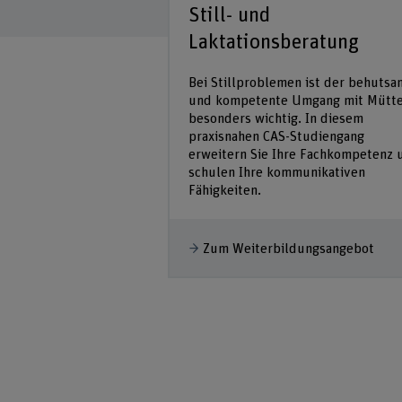
 Kinderwunsch
Still- und
ch betreut und
Laktationsberatung
Bei Stillproblemen ist der behutsa
und kompetente Umgang mit Mütt
inderwunsch kann zu
besonders wichtig. In diesem
ischen und
praxisnahen CAS-Studiengang
stungen führen. Um
erweitern Sie Ihre Fachkompetenz 
anzheitlich betreuen
schulen Ihre kommunikativen
können, benötigt es
Fähigkeiten.
Zum Weiterbildungsangebot
dungsangebot