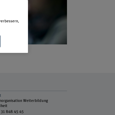
verbessern,
t
norganisation Weiterbildung
heit
 31 848 45 45