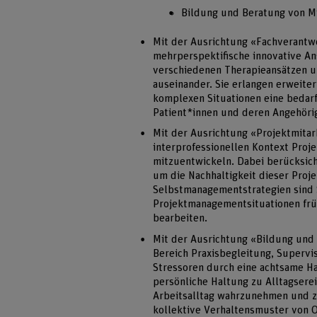
Bildung und Beratung von M
Mit der Ausrichtung «Fachverantwo
mehrperspektifische innovative A
verschiedenen Therapieansätzen 
auseinander. Sie erlangen erweiter
komplexen Situationen eine bedar
Patient*innen und deren Angehöri
Mit der Ausrichtung «Projektmitar
interprofessionellen Kontext Proj
mitzuentwickeln. Dabei berücksic
um die Nachhaltigkeit dieser Proj
Selbstmanagementstrategien sind S
Projektmanagementsituationen frü
bearbeiten.
Mit der Ausrichtung «Bildung und
Bereich Praxisbegleitung, Supervis
Stressoren durch eine achtsame Hal
persönliche Haltung zu Alltagsere
Arbeitsalltag wahrzunehmen und zu
kollektive Verhaltensmuster von 