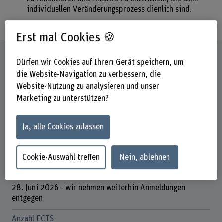
individuellen Veränderungsprozess dienlich sind.
Erst mal Cookies 🍪
Steckbrief
Dürfen wir Cookies auf Ihrem Gerät speichern, um
die Website-Navigation zu verbessern, die
Titel/Abschluss
Website-Nutzung zu analysieren und unser
Short Advanced Studies (SAS)
Marketing zu unterstützen?
Dauer
15 Studientage
Ja, alle Cookies zulassen
Unterrichtstage
Cookie-Auswahl treffen
Nein, ablehnen
Dienstag, Mittwoch, Donnerstag
Anmeldefrist
28. Juni 2026 - wir nehmen weiterhin Anmeldungen
entgegen
Anzahl ECTS