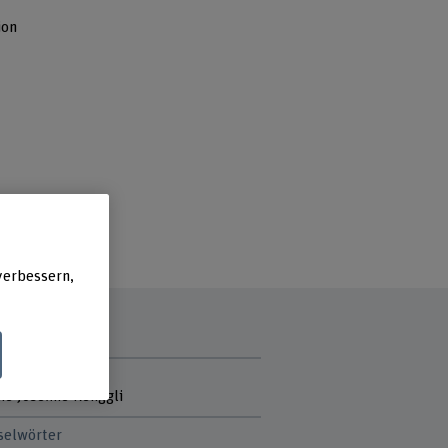
ion
verbessern,
tmitarbeitende
ne Josefine Renggli
selwörter