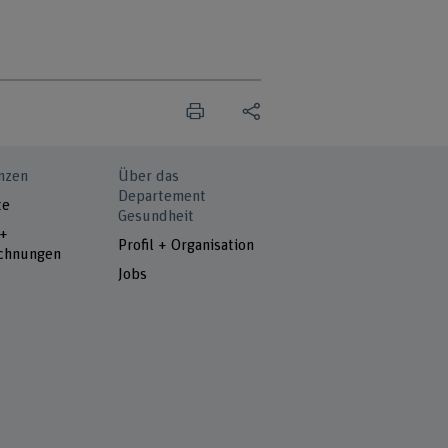
nzen
Über das
Departement
te
Gesundheit
 +
Profil + Organisation
chnungen
Jobs