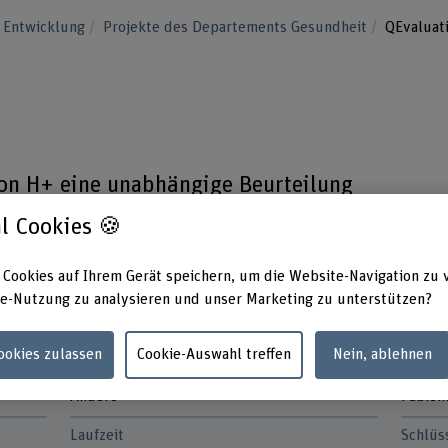
 Entwicklung
Projekte des Departements Gesundheit
QEvaluat
von H+ eine unabhängige Beurteilung
ndlungsqualität von
l Cookies 🍪
 Gesundheitswesen durch.
 Cookies auf Ihrem Gerät speichern, um die Website-Navigation zu 
e-Nutzung zu analysieren und unser Marketing zu unterstützen?
Cookies zulassen
Cookie-Auswahl treffen
Nein, ablehnen
Förderorganisation
Projek
Andere
Fabien
Laufzeit
Schlüs