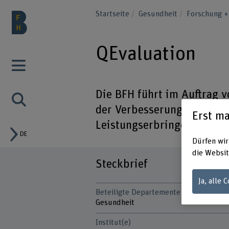
Startseite
Gesundheit
Forschung +
QEvaluation
Die BFH führt im Auftrag 
der Verbesserung der Beha
Erst ma
Leistungserbringenden im
DE
Dürfen wir
die Websit
Steckbrief
Ja, alle 
Beteiligte Departemente
Gesundheit
Institut(e)