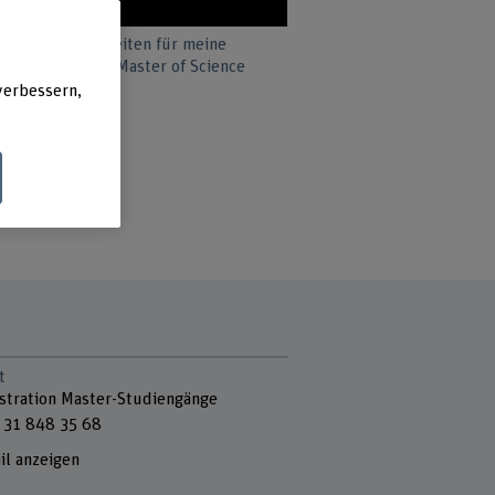
 viele Möglichkeiten für meine
der, Absolventin Master of Science
verbessern,
t
stration Master-Studiengänge
 31 848 35 68
il anzeigen