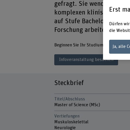
gefragt. Sie wenden Ihre k
Erst ma
komplexen klinischen Situ
auf Stufe Bachelor unterri
Dürfen wir
Forschung arbeiten.
die Websit
Beginnen Sie Ihr Studium im Herbst 20
Ja, alle 
Infoveranstaltung besuchen
Steckbrief
Titel/Abschluss
Master of Science (MSc)
Vertiefungen
Muskuloskelettal
Neurologie