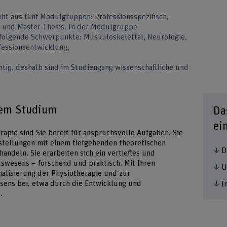
ht aus fünf Modulgruppen: Professionsspezifisch,
er und Master-Thesis. In der Modulgruppe
n folgende Schwerpunkte: Muskuloskelettal, Neurologie,
fessionsentwicklung.
chtig, deshalb sind im Studiengang wissenschaftliche und
sem Studium
Da
ei
rapie sind Sie bereit für anspruchsvolle Aufgaben. Sie
tellungen mit einem tiefgehenden theoretischen
D
andeln. Sie erarbeiten sich ein vertieftes und
swesens – forschend und praktisch. Mit Ihren
U
nalisierung der Physiotherapie und zur
ens bei, etwa durch die Entwicklung und
I
.