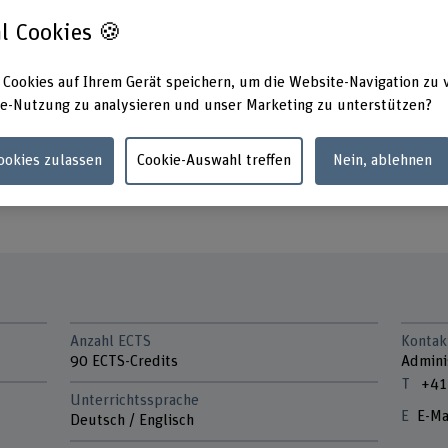
linische Expertise in
l Cookies 🍪
ationen an, können
«Das Master-Studium bietet mir
berufliche Karriere»: Vreni Stu
chten und in der
Physiotherapie.
 Cookies auf Ihrem Gerät speichern, um die Website-Navigation zu 
e-Nutzung zu analysieren und unser Marketing zu unterstützen?
27.
Cookies zulassen
Cookie-Auswahl treffen
Nein, ablehnen
Anzahl ECTS
Kontak
90 ECTS-Credits
Admini
+41
Unterrichtssprache
E-Ma
Deutsch / Englisch