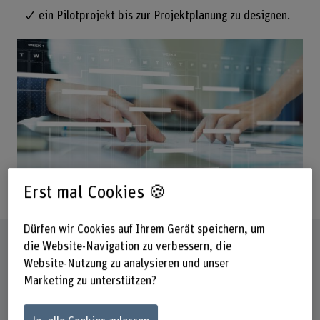
ein Pilotprojekt bis zur Projektplanung zu designen.
Erst mal Cookies 🍪
Dürfen wir Cookies auf Ihrem Gerät speichern, um
Steckbrief
die Website-Navigation zu verbessern, die
Website-Nutzung zu analysieren und unser
Marketing zu unterstützen?
Titel/Abschluss
Fachkurs