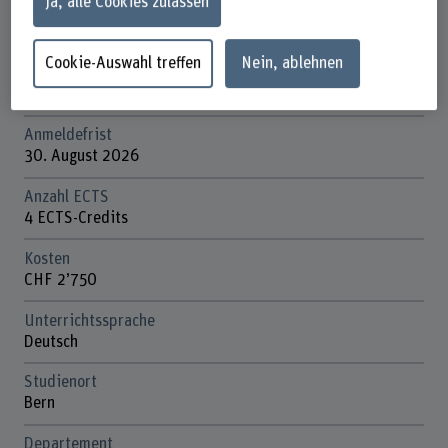
Ja, alle Cookies zulassen
Dauer
7 Kurstage
Cookie-Auswahl treffen
Nein, ablehnen
Unterrichtstage
Mittwoch, Donnerstag
Anmeldefrist
30. August 2026
Anzahl ECTS
4 ECTS-Credits
Kosten
CHF 2’750
Unterrichtssprache
Deutsch
Studienort
Bern
Departement