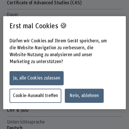
Certificate of Advanced Studies (CAS)
Dauer
16 Präsenztage (zuzüglich Aufwand für
Erst mal Cookies 🍪
Vor-/Nachbereitungen sowie Erstellen der
Abschlussarbeit)
Dürfen wir Cookies auf Ihrem Gerät speichern, um
Unterrichtstage
die Website-Navigation zu verbessern, die
Gemäss Terminplan
Website-Nutzung zu analysieren und unser
Marketing zu unterstützen?
Anmeldefrist
6 Wochen vor Start, bei verfügbaren Plätzen spätere
Anmeldung möglich
Ja, alle Cookies zulassen
Anzahl ECTS
12 ECTS-Credits
Cookie-Auswahl treffen
Nein, ablehnen
Kosten
CHF 8’500
Unterrichtssprache
Deutsch