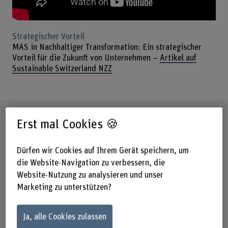
Strategischer Vorteil
MAS in Nachhaltiger Transformation: Ein strategischer
Vorteil für die Zukunft von Unternehmen –
Artikel auf
Sustainable Switzerland NZZ
Steckbrief
Erst mal Cookies 🍪
Titel/Abschluss
Dürfen wir Cookies auf Ihrem Gerät speichern, um
Master of Advanced Studies (MAS)
die Website-Navigation zu verbessern, die
Website-Nutzung zu analysieren und unser
Dauer
Marketing zu unterstützen?
Max. 8 Jahre
Unterrichtstage
Ja, alle Cookies zulassen
Gemäss Terminplan der CAS