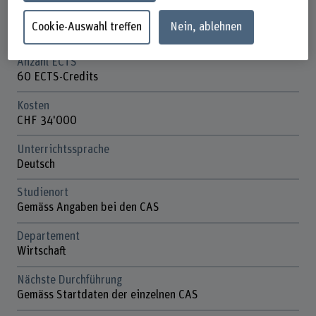
Anmeldefrist
Cookie-Auswahl treffen
Nein, ablehnen
Gemäss Angaben bei den CAS
Anzahl ECTS
60 ECTS-Credits
Kosten
CHF 34'000
Unterrichtssprache
Deutsch
Studienort
Gemäss Angaben bei den CAS
Departement
Wirtschaft
Nächste Durchführung
Gemäss Startdaten der einzelnen CAS