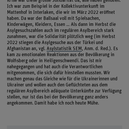
Krise war diese grosse Solidarität da, alle haben geholfen.
Ich war zum Beispiel in der Kollektivunterkunft im
Mattenhof in Interlaken, die wir im März 2022 eröffnet
haben. Da war der Ballsaal voll mit Spielsachen,
Kinderwägen, Kleidern, Essen … Als dann im Herbst die
Asylgesuchszahlen auch im regulären Asylbereich stark
zunahmen, war die Solidarität plötzlich weg (im Herbst
2022 stiegen die Asylgesuche aus der Türkei und
Afghanistan an, vgl.
Asylstatistik SEM
, Anm. d. Red.). Es
kam zu emotionalen Reaktionen aus der Bevölkerung in
Wolfisberg oder in Heiligenschwendi. Das ist mir
nahegegangen und hat auch die Verantwortlichen
mitgenommen, die sich dafür hinstellen mussten. Wir
machen genau das Gleiche wie für die Ukrainerinnen und
Ukrainer und wollen auch den Geflüchteten aus dem
regulären Asylbereich adäquate Unterkünfte zur Verfügung
stellen, nur ist das bei der Bevölkerung ganz anders
angekommen. Damit habe ich noch heute Mühe.