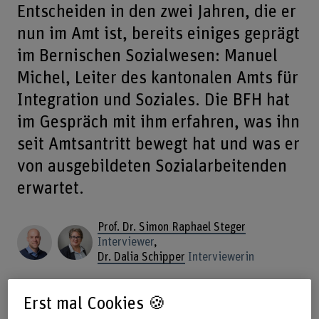
Entscheiden in den zwei Jahren, die er
nun im Amt ist, bereits einiges geprägt
im Bernischen Sozialwesen: Manuel
Michel, Leiter des kantonalen Amts für
Integration und Soziales. Die BFH hat
im Gespräch mit ihm erfahren, was ihn
seit Amtsantritt bewegt hat und was er
von ausgebildeten Sozialarbeitenden
erwartet.
Prof. Dr. Simon Raphael Steger
Interviewer
,
Dr. Dalia Schipper
Interviewerin
Erst mal Cookies 🍪