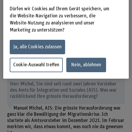
Dürfen wir Cookies auf Ihrem Gerät speichern, um
die Website-Navigation zu verbessern, die
Website-Nutzung zu analysieren und unser
Marketing zu unterstützen?
Ja, alle Cookies zulassen
Das Interview mit Manuel Michel, Leiter Amt für
Integration und Soziales Kanton Bern, fand am 19. Oktober
Cookie-Auswahl treffen
Nein, ablehnen
2023 statt.
Herr Michel, Sie sind seit rund zwei Jahren Vorsteher
des Amts für Integration und Soziales (AIS). Was war
rückblickend Ihre grösste Herausforderung?
Manuel Michel, AIS: Die grösste Herausforderung war
ganz klar die Bewältigung der Migrationskrise. Ich
startete als Amtsvorsteher im Dezember 2021. Im Februar
merkten wir, dass etwas kommt, was noch nie da gewesen