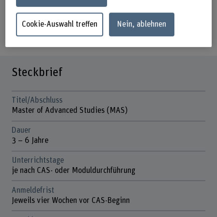
Anmeldung
Cookie-Auswahl treffen
Nein, ablehnen
zu den Infoveranstaltungen
Steckbrief
Titel/Abschluss
Master of Advanced Studies (MAS)
Dauer
3 – 6 Jahre
Unterrichtstage
je nach CAS- oder Moduldurchführung
Anmeldefrist
Jeweils vier Wochen vor CAS-Beginn