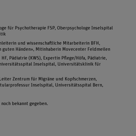
hologe für Psychotherapie FSP, Oberpsychologe Inselspital
atik
leiterin und wissenschaftliche Mitarbeiterin BFH,
in guten Händen», Mitinhaberin Movecenter Feldmeilen
u HF, Pädiatrie (KWS), Expertin Pflege/Höfa, Pädiatrie,
versitätsspital Inselspital, Universitätsklinik für
, Leiter Zentrum für Migräne und Kopfschmerzen,
tularprofessur Inselspital, Universitätsspital Bern,
 noch bekannt gegeben.