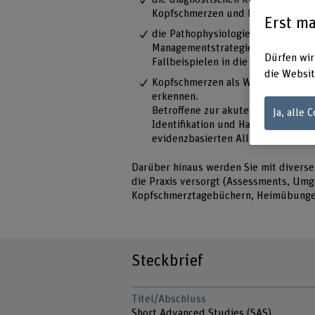
Kopfschmerzen und Migräne anzu
Erst ma
die Pathophysiologie und Trigger-
Managementstrategien bei Kopfsc
Dürfen wir
Fallbeispielen in die Praxis umzus
die Websit
Kopfschmerzen als Warnsignal für 
erkennen.
Betroffene zur akuten und prophyl
Ja, alle 
Identifikation und Handhabung von
evidenzbasierten Alltagsanpassun
Darüber hinaus werden Sie mit divers
die Praxis versorgt (Assessments, Umg
Kopfschmerztagebüchern, Heimübung
Steckbrief
Titel/Abschluss
Short Advanced Studies (SAS)