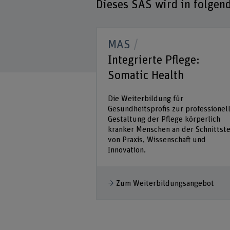
Dieses SAS wird in folge
MAS
Pflege: Mental
Integrierte Pflege:
Somatic Health
t psychischer
Die Weiterbildung für
rankheit auseinander
Gesundheitsprofis zur professionel
ch eine Grundlage,
Gestaltung der Pflege körperlich
eren Förderung
kranker Menschen an der Schnittste
apie von Menschen
von Praxis, Wissenschaft und
en
Innovation.
..
Zum Weiterbildungsangebot
dungsangebot