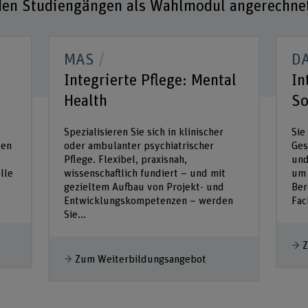
nden Studiengängen als Wahlmodul angerechne
MAS
D
Integrierte Pflege: Mental
In
Health
So
Spezialisieren Sie sich in klinischer
Sie
len
oder ambulanter psychiatrischer
Ges
Pflege. Flexibel, praxisnah,
und
lle
wissenschaftlich fundiert – und mit
um 
gezieltem Aufbau von Projekt- und
Ber
Entwicklungskompetenzen – werden
Fac
Sie...
Z
Zum Weiterbildungsangebot