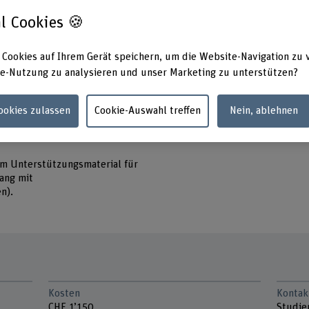
wenden.
l Cookies 🍪
Faktoren einzuschätzen.
hmerzen anhand von
 Cookies auf Ihrem Gerät speichern, um die Website-Navigation zu 
etzen.
e-Nutzung zu analysieren und unser Marketing zu unterstützen?
eine ernsthafte Erkrankung zu
aktischen Medikation, zur
Cookies zulassen
Cookie-Auswahl treffen
Nein, ablehnen
 Triggerfaktoren sowie zu
gen zu beraten.
em Unterstützungsmaterial für
ang mit
en).
Kosten
Kontak
CHF 1’150
Studie