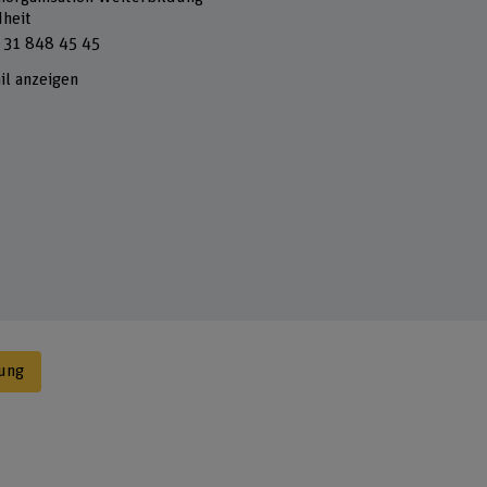
heit
 31 848 45 45
il anzeigen
dung