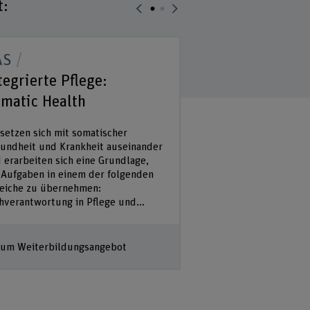
t:
AS
DAS
tegrierte Pflege:
Integrierte Pf
matic Health
Health
 setzen sich mit somatischer
Sie setzen sich mit p
undheit und Krankheit auseinander
Gesundheit und Kran
 erarbeiten sich eine Grundlage,
und erarbeiten sich 
Aufgaben in einem der folgenden
um Aufgaben in dere
eiche zu übernehmen:
sowie in der Therap
hverantwortung in Pflege und...
mit entsprechenden
Krankheitsbildern...
um Weiterbildungsangebot
Zum Weiterbildun