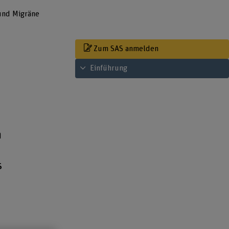
und Migräne
Zum SAS anmelden
Inhaltsverzeichnis ansehen
Einführung
n
s