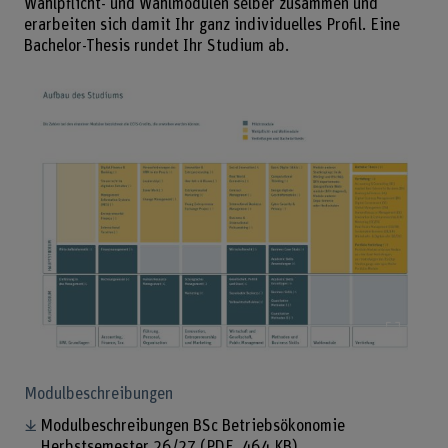
Wahlpflicht- und Wahlmodulen selber zusammen und
erarbeiten sich damit Ihr ganz individuelles Profil. Eine
Bachelor-Thesis rundet Ihr Studium ab.
Bild v
Modulbeschreibungen
Modulbeschreibungen BSc Betriebsökonomie
Herbstsemester 26/27
(PDF, 464 KB)