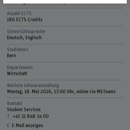
31. Juli (garantierter Studienplatz bis 31. März)
Anzahl ECTS
180 ECTS-Credits
Unterrichtssprache
Deutsch, Englisch
Studienort
Bern
Departement
Wirtschaft
Nächste Infoveranstaltung
Montag, 18. Mai 2026, 17:00 Uhr, online via MSTeams
Kontakt
Student Services
+41 31 848 34 00
E-Mail anzeigen