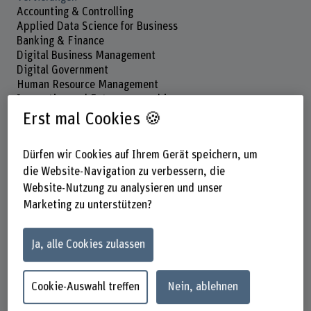
Accounting & Controlling
Applied Data Science for Business
Banking & Finance
Digital Business Management
Digital Government
Human Resource Management
Innovation and Entrepreneurship
Sustainable Business
Erst mal Cookies 🍪
Global Management
Marketing
Dürfen wir Cookies auf Ihrem Gerät speichern, um
Real Estate Management
die Website-Navigation zu verbessern, die
Wirtschafts- & Digitalrecht
Website-Nutzung zu analysieren und unser
Studienform
Marketing zu unterstützen?
Vollzeit (6 Semester), Teilzeit (8 Semester)
Studienbeginn
Ja, alle Cookies zulassen
KW 38, mit einem Einführungstag in KW 37
Anmeldefrist
Cookie-Auswahl treffen
Nein, ablehnen
Wir haben noch freie Plätze.