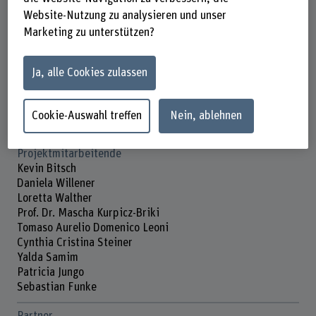
Förderorganisation
Website-Nutzung zu analysieren und unser
Andere
Marketing zu unterstützen?
Laufzeit (geplant)
01.08.2022 - 31.12.2027
Ja, alle Cookies zulassen
Projektleitung
Prof. Dr. Emanuela Chiapparini
Cookie-Auswahl treffen
Nein, ablehnen
Prof. Dr. Andrea Abraham
Projektmitarbeitende
Kevin Bitsch
Daniela Willener
Loretta Walther
Prof. Dr. Mascha Kurpicz-Briki
Tomaso Aurelio Domenico Leoni
Cynthia Cristina Steiner
Yalda Samim
Patricia Jungo
Sebastian Funke