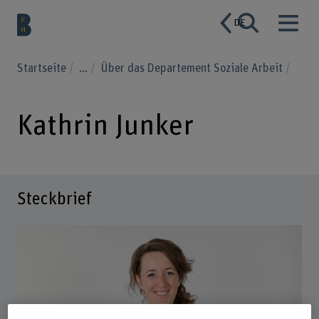
DE
Startseite
...
Über das Departement Soziale Arbeit
Kathrin Junker
Steckbrief