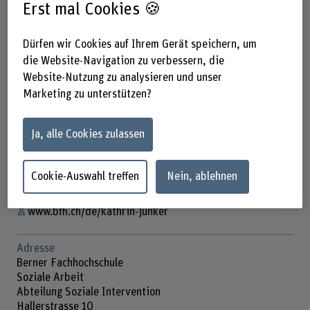
Erst mal Cookies 🍪
Dürfen wir Cookies auf Ihrem Gerät speichern, um
Kathrin Junker
die Website-Navigation zu verbessern, die
Dozentin
Website-Nutzung zu analysieren und unser
Marketing zu unterstützen?
Ja, alle Cookies zulassen
Kontakt
+41 31 848 36 86
Cookie-Auswahl treffen
Nein, ablehnen
E-Mail anzeigen
www.bfh.ch/de/kathrin-junker
Adresse
Berner Fachhochschule
Soziale Arbeit
Abteilung Soziale Intervention
Hallerstrasse 10