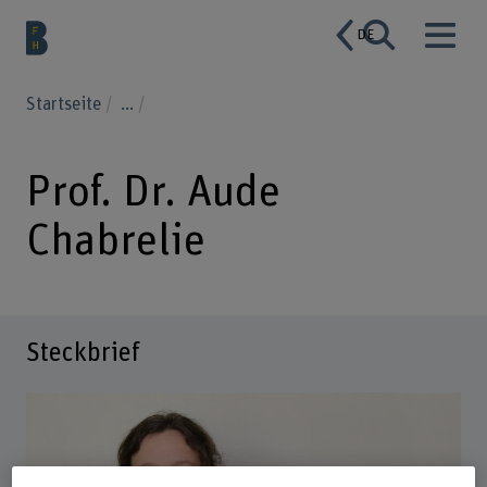
DE
Startseite
...
Prof. Dr. Aude
Chabrelie
Steckbrief