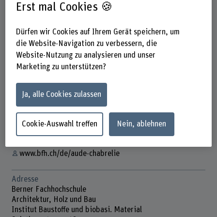
Erst mal Cookies 🍪
Dürfen wir Cookies auf Ihrem Gerät speichern, um
die Website-Navigation zu verbessern, die
Website-Nutzung zu analysieren und unser
Prof. Dr. Aude Chabrelie
Marketing zu unterstützen?
Dozentin
Ja, alle Cookies zulassen
Kontakt
+41 31 848 63 43
Cookie-Auswahl treffen
Nein, ablehnen
E-Mail anzeigen
www.bfh.ch/de/aude-chabrelie
Adresse
Berner Fachhochschule
Architektur, Holz und Bau
Institut Baustoffe und biobasi. Material