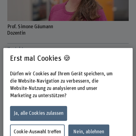
Prof. Simone Gäumann
Dozentin
Kontakt
Erst mal Cookies 🍪
+41 31 848 46 36
E-Mail anzeigen
Dürfen wir Cookies auf Ihrem Gerät speichern, um
die Website-Navigation zu verbessern, die
www.bfh.ch/de/simone-gaeumann
Website-Nutzung zu analysieren und unser
Marketing zu unterstützen?
Links
www.bfh.ch/de/forschung/forschungsbereiche/institut-
Ja, alle Cookies zulassen
soziale-kulturelle-vielfalt/
Adresse
Cookie-Auswahl treffen
Nein, ablehnen