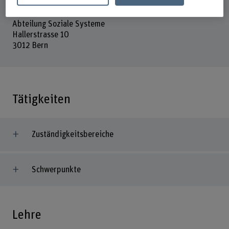
Berner Fachhochschule
Soziale Arbeit
Abteilung Soziale Systeme
Hallerstrasse 10
3012 Bern
Tätigkeiten
Zuständigkeitsbereiche
Schwerpunkte
Lehre