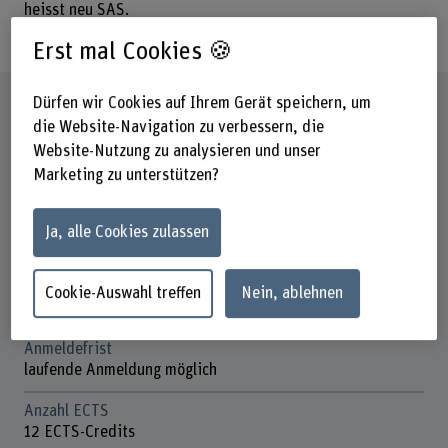
heisst neu SAS.
Erst mal Cookies 🍪
Steckbrief
Dürfen wir Cookies auf Ihrem Gerät speichern, um
die Website-Navigation zu verbessern, die
Website-Nutzung zu analysieren und unser
Titel/Abschluss
Marketing zu unterstützen?
Certificate of Advanced Studies (CAS)
Dauer
Ja, alle Cookies zulassen
mindestens 7, maximal 13 Studientage
Unterrichtstage
Cookie-Auswahl treffen
Nein, ablehnen
Variabel
Anmeldefrist
laufende Anmeldung möglich
Anzahl ECTS
12 ECTS-Credits