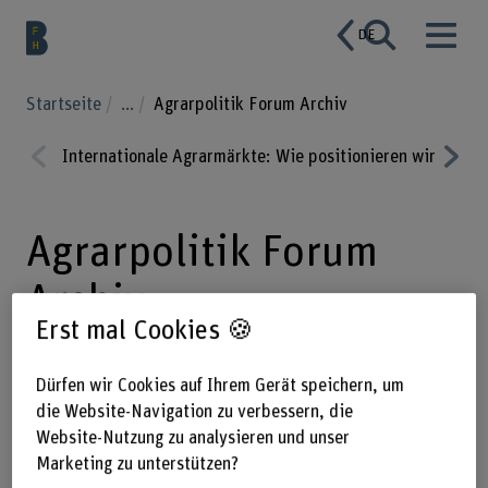
DE
Startseite
...
Agrarpolitik Forum Archiv
Internationale Agrarmärkte: Wie positionieren wir uns i
Prev
Nex
ious
t
Agrarpolitik Forum
Archiv
Erst mal Cookies 🍪
Dürfen wir Cookies auf Ihrem Gerät speichern, um
Das Schweizer Agrarpolitik Forum
die Website-Navigation zu verbessern, die
bringt seit Jahren Menschen
Website-Nutzung zu analysieren und unser
zusammen, die Antworten suchen und
Marketing zu unterstützen?