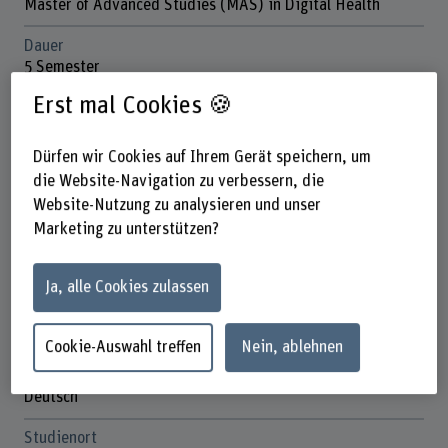
Master of Advanced Studies (MAS) in Digital Health
Dauer
5 Semester
Erst mal Cookies 🍪
Unterrichtstage
Diverse Durchführungsdaten
Dürfen wir Cookies auf Ihrem Gerät speichern, um
Anmeldefrist
die Website-Navigation zu verbessern, die
24. März
Website-Nutzung zu analysieren und unser
23. September
Marketing zu unterstützen?
Anzahl ECTS
60 ECTS-Credits
Ja, alle Cookies zulassen
Kosten
ab CHF 34'000
Cookie-Auswahl treffen
Nein, ablehnen
Unterrichtssprache
Deutsch
Studienort