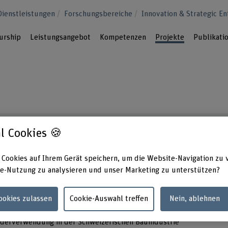
Dienstleistungen
Forschungsbereiche
Innovation & Strategic E
urship
Leistungsangebot
Kompetenzen
Projekte
Publikati
ovation & Strategic Entrepreneurship
l Cookies 🍪
 Cookies auf Ihrem Gerät speichern, um die Website-Navigation zu 
ehmen
e-Nutzung zu analysieren und unser Marketing zu unterstützen?
ssful New Venture Creation
Cookies zulassen
Cookie-Auswahl treffen
Nein, ablehnen
derverwendung in der Schweizerischen Bauindustrie