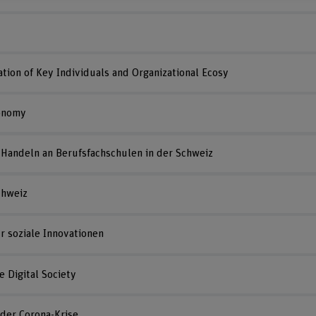
tion of Key Individuals and Organizational Ecosy
conomy
andeln an Berufsfachschulen in der Schweiz
chweiz
̈r soziale Innovationen
e Digital Society
der Corona-Krise