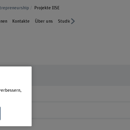
ntrepreneurship
Projekte IISE
onen
Kontakte
Über uns
Studierende unterstützen Start-ups
Next
verbessern,