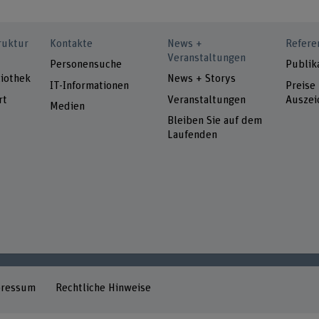
ruktur
Kontakte
News +
Refere
Veranstaltungen
Personensuche
Publik
iothek
News + Storys
IT-Informationen
Preise
rt
Veranstaltungen
Auszei
Medien
Bleiben Sie auf dem
Laufenden
pressum
Rechtliche Hinweise