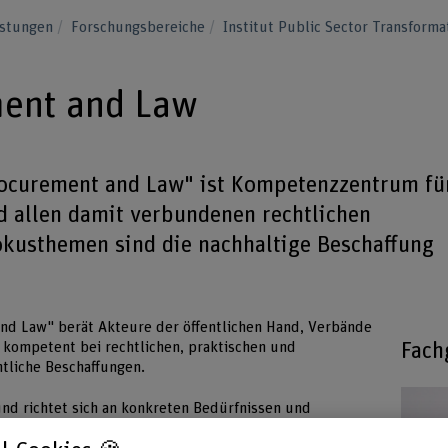
istungen
Forschungsbereiche
Institut Public Sector Transform
ment and Law
rocurement and Law" ist Kompetenzzentrum fü
nd allen damit verbundenen rechtlichen
okusthemen sind die nachhaltige Beschaffung
nd Law" berät Akteure der öffentlichen Hand, Verbände
Fach
 kompetent bei rechtlichen, praktischen und
ntliche Beschaffungen.
und richtet sich an konkreten Bedürfnissen und
st sich mit allen Aspekten des Vergaberechts in der