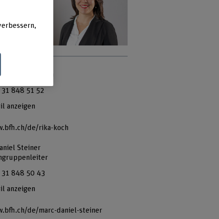
verbessern,
r. Rika Koch
hgruppenleiterin
 31 848 51 52
il anzeigen
.bfh.ch/de/rika-koch
aniel Steiner
hgruppenleiter
 31 848 50 43
il anzeigen
.bfh.ch/de/marc-daniel-steiner