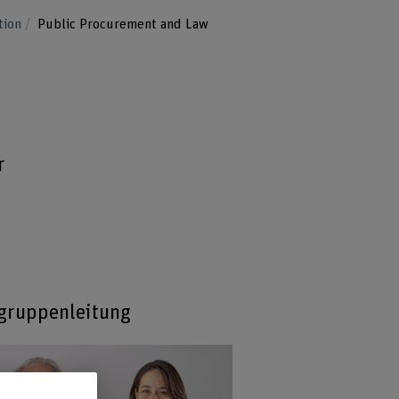
ation
Public Procurement and Law
r
gruppenleitung