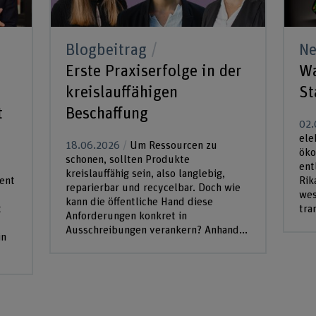
Blogbeitrag
N
Erste Praxiserfolge in der
Wa
kreislauffähigen
St
t
Beschaffung
02.
ele
18.06.2026
Um Ressourcen zu
öko
schonen, sollten Produkte
ent
kreislauffähig sein, also langlebig,
ent
Rik
reparierbar und recycelbar. Doch wie
wes
kann die öffentliche Hand diese
t
tra
Anforderungen konkret in
Ausschreibungen verankern? Anhand...
in