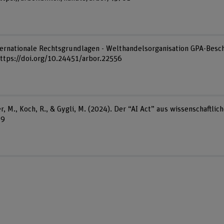
Internationale Rechtsgrundlagen - Welthandelsorganisation GPA-Besc
 https://doi.org/10.24451/arbor.22556
, M., Koch, R., & Gygli, M. (2024). Der “AI Act” aus wissen­schaft­liche
69