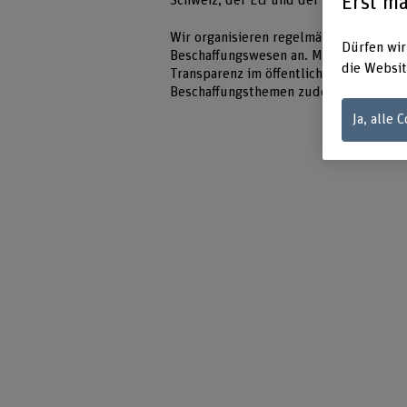
Erst ma
Schweiz, der EU und der WTO.
Wir organisieren regelmässig Veransta
Dürfen wir
Beschaffungswesen an. Mit unserer Bes
die Websit
Transparenz im öffentlichen Beschaffu
Beschaffungsthemen zudem einem breit
Ja, alle 