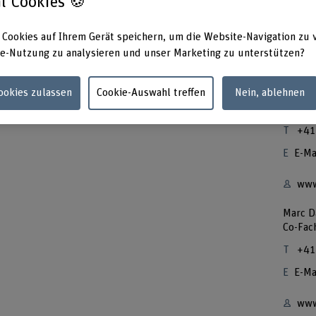
l Cookies 🍪
ltungen und bieten drei CAS/DAS im Bereich
 Cookies auf Ihrem Gerät speichern, um die Website-Navigation zu 
chaffungsplattform IntelliProcure.ch tragen wir zu mehr
e-Nutzung zu analysieren und unser Marketing zu unterstützen?
ngswesen bei. Unser Blog und Podcast bringt
en, interessierten Publikum näher.
Cookies zulassen
Cookie-Auswahl treffen
Nein, ablehnen
Prof. D
Co-Fac
+41
E-Ma
www
Marc D
Co-Fac
+41
E-Ma
www