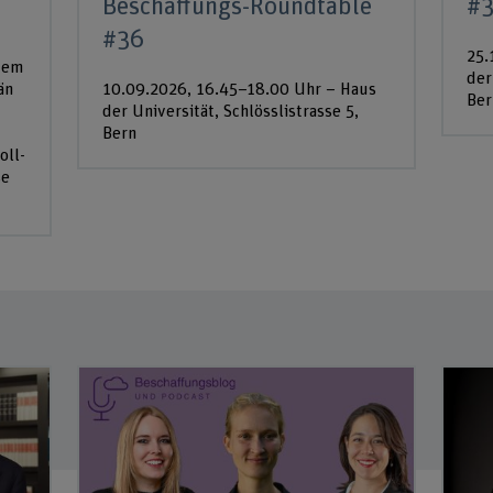
Beschaffungs-Roundtable
#3
#36
25.
dem
der
än
10.09.2026, 16.45–18.00 Uhr – Haus
Ber
der Universität, Schlösslistrasse 5,
Bern
oll-
se