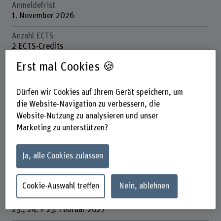
Anmeldefrist
1. November 2026
Anzahl ECTS
2 ECTS-Credits
3 SIWF-Credits
Erst mal Cookies 🍪
Kosten
CHF 1'050
Dürfen wir Cookies auf Ihrem Gerät speichern, um
die Website-Navigation zu verbessern, die
Unterrichtssprache
Website-Nutzung zu analysieren und unser
Deutsch
Marketing zu unterstützen?
Studienort
Bern
Ja, alle Cookies zulassen
Departement
Gesundheit
Cookie-Auswahl treffen
Nein, ablehnen
Nächste Durchführung
23., 24. + 25. Februar 2027