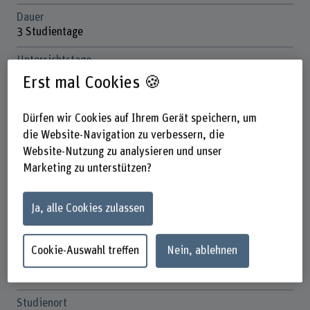
Dauer
3 Studientage
Unterrichtstage
Dienstag, Mittwoch, Donnerstag
Erst mal Cookies 🍪
Anmeldefrist
28. Juni 2026 - wir nehmen weiterhin Anmeldungen
Dürfen wir Cookies auf Ihrem Gerät speichern, um
entgegen
die Website-Navigation zu verbessern, die
Website-Nutzung zu analysieren und unser
Anzahl ECTS
Marketing zu unterstützen?
2 ECTS-Credits
3 SIWF-Credits
Ja, alle Cookies zulassen
Kosten
CHF 1'050
Cookie-Auswahl treffen
Nein, ablehnen
Unterrichtssprache
Deutsch
Studienort