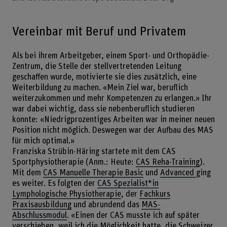
Vereinbar mit Beruf und Privatem
Als bei ihrem Arbeitgeber, einem Sport- und Orthopädie-
Zentrum, die Stelle der stellvertretenden Leitung
geschaffen wurde, motivierte sie dies zusätzlich, eine
Weiterbildung zu machen. «Mein Ziel war, beruflich
weiterzukommen und mehr Kompetenzen zu erlangen.» Ihr
war dabei wichtig, dass sie nebenberuflich studieren
konnte: «Niedrigprozentiges Arbeiten war in meiner neuen
Position nicht möglich. Deswegen war der Aufbau des MAS
für mich optimal.»
Franziska Strübin-Häring startete mit dem CAS
Sportphysiotherapie (Anm.: Heute:
CAS Reha-Training
).
Mit dem
CAS Manuelle Therapie Basic
und
Advanced
ging
es weiter. Es folgten der
CAS Spezialist*in
Lymphologische Physiotherapie
, der
Fachkurs
Praxisausbildung
und abrundend das
MAS-
Abschlussmodul
. «Einen der CAS musste ich auf später
verschieben, weil ich die Möglichkeit hatte, die Schweizer