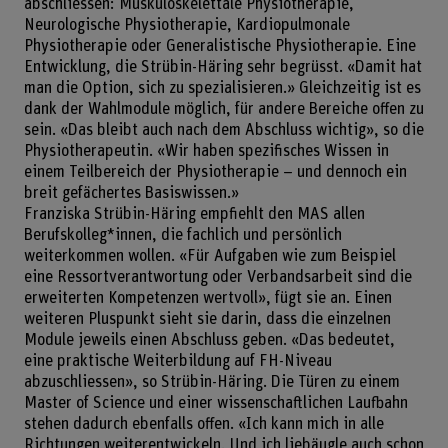
abschliessen: Muskuloskelettale Physiotherapie,
Neurologische Physiotherapie, Kardiopulmonale
Physiotherapie oder Generalistische Physiotherapie. Eine
Entwicklung, die Strübin-Häring sehr begrüsst. «Damit hat
man die Option, sich zu spezialisieren.» Gleichzeitig ist es
dank der Wahlmodule möglich, für andere Bereiche offen zu
sein. «Das bleibt auch nach dem Abschluss wichtig», so die
Physiotherapeutin. «Wir haben spezifisches Wissen in
einem Teilbereich der Physiotherapie – und dennoch ein
breit gefächertes Basiswissen.»
Franziska Strübin-Häring empfiehlt den MAS allen
Berufskolleg*innen, die fachlich und persönlich
weiterkommen wollen. «Für Aufgaben wie zum Beispiel
eine Ressortverantwortung oder Verbandsarbeit sind die
erweiterten Kompetenzen wertvoll», fügt sie an. Einen
weiteren Pluspunkt sieht sie darin, dass die einzelnen
Module jeweils einen Abschluss geben. «Das bedeutet,
eine praktische Weiterbildung auf FH-Niveau
abzuschliessen», so Strübin-Häring. Die Türen zu einem
Master of Science und einer wissenschaftlichen Laufbahn
stehen dadurch ebenfalls offen. «Ich kann mich in alle
Richtungen weiterentwickeln. Und ich liebäugle auch schon