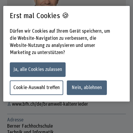
Erst mal Cookies 🍪
Dürfen wir Cookies auf Ihrem Gerät speichern, um
die Website-Navigation zu verbessern, die
Prof. Bramwell Kaltenrieder
Website-Nutzung zu analysieren und unser
Leiter Weiterbildung
Marketing zu unterstützen?
Ja, alle Cookies zulassen
Kontakt
+41 32 321 63 57
Cookie-Auswahl treffen
Nein, ablehnen
E-Mail anzeigen
www.bfh.ch/de/bramwell-kaltenrieder
Adresse
Berner Fachhochschule
Technik und Informatik