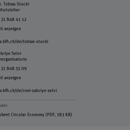
r. Tobias Stucki
itutsleiter
 31 848 41 12
il anzeigen
.bfh.ch/de/tobias-stucki
briye Selvi
norganisatorin
 31 848 55 09
il anzeigen
.bfh.ch/de/roni-sabriye-selvi
oads
sheet Circular Economy
(PDF, 183 KB)