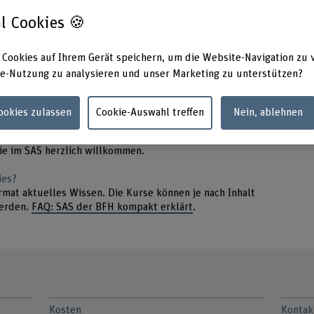
l Cookies 🍪
 Wirtschaft, NPO oder Verwaltung zirkulärer und somit
 Cookies auf Ihrem Gerät speichern, um die Website-Navigation zu 
ren Kursteilnehmer*innen aus und nutzen deren
e-Nutzung zu analysieren und unser Marketing zu unterstützen?
Cookies zulassen
Cookie-Auswahl treffen
Nein, ablehnen
 Sie die
Zulassungsbedingungen
zu einem Studium und
nznachweis. Möchten Sie sich weiterbilden, ohne ECTS-
ie im SAS herzlich willkommen.
ies?
mat aktuelles Wissen. Die Kurse können je nach Inhalt
werden.
FAQ: SAS der BFH kompakt erklärt
.
Kosten
Kontak