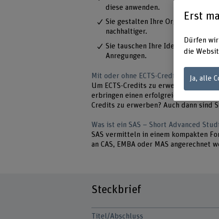
diese anwenden.
Erst ma
Sie gestalten Ihre Organisation in
nachhaltiger.
Dürfen wir
Sie tauschen Ihre Ideen mit ande
die Websit
Anregungen.
Mit oder ohne ECTS-Credits?
Ja, alle 
Um ECTS-Credits zu erwerben, erfüllen
erbringen einen erfolgreichen Kompete
Credits zu erwerben? Auch dann sind S
Was ist ein SAS – Short Advanced Stud
SAS vermitteln in einem kompakten For
an CAS, EMBA oder MAS angerechnet 
Steckbrief
Titel/Abschluss