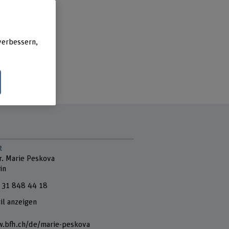
verbessern,
t
r. Marie Peskova
in
 31 848 44 18
il anzeigen
.bfh.ch/de/marie-peskova