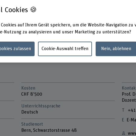
ranchen kennen.
l Cookies 🍪
en und agieren anwendungsorientiert.
 neuen Methoden des strategischen Managements.
 Cookies auf Ihrem Gerät speichern, um die Website-Navigation zu 
in einem Live Case eines realen Unternehmens in die
e-Nutzung zu analysieren und unser Marketing zu unterstützen?
und zeitlich überschaubare Weiterbildung.
Cookies zulassen
Cookie-Auswahl treffen
Nein, ablehnen
Kosten
Kontak
CHF 8'500
Prof. D
Dozent
Unterrichtssprache
+41
Deutsch
E-Ma
Studienort
Bern, Schwarztorstrasse 48
www