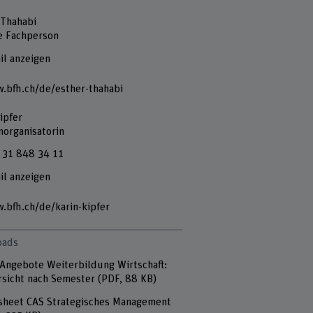
 Thahabi
e Fachperson
il anzeigen
.bfh.ch/de/esther-thahabi
ipfer
norganisatorin
 31 848 34 11
il anzeigen
.bfh.ch/de/karin-kipfer
oads
Angebote Weiterbildung Wirtschaft:
sicht nach Semester
(PDF, 88 KB)
sheet CAS Strategisches Management