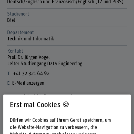
Deutsch/Englisch und Französisch/Englisch (TZ und PiBS)
Studienort
Biel
Departement
Technik und Informatik
Kontakt
Prof. Dr. Jürgen Vogel
Leiter Studiengang Data Engineering
+41 32 321 64 92
E-Mail anzeigen
www.bfh.ch/de/juergen-vogel
Erst mal Cookies 🍪
Downloads
Dürfen wir Cookies auf Ihrem Gerät speichern, um
Studienführer
(PDF, 2 MB)
die Website-Navigation zu verbessern, die