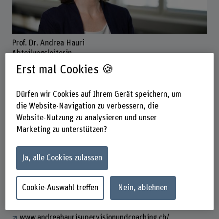
Prof. Dr. Andrea Hauri
Abteilungsleiterin
Erst mal Cookies 🍪
Dürfen wir Cookies auf Ihrem Gerät speichern, um
Kontakt
die Website-Navigation zu verbessern, die
+41 31 848 36 29
Website-Nutzung zu analysieren und unser
E-Mail anzeigen
Marketing zu unterstützen?
www.bfh.ch/de/andrea-hauri
Ja, alle Cookies zulassen
Links
Cookie-Auswahl treffen
Nein, ablehnen
www.bfh.ch/de/forschung/forschungsbereiche/institut-
kindheit-jugend-familie/
www.andreahaurisupervisionundcoaching.ch/